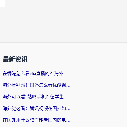
最新资讯
在香港怎么看cba直播的？海外党体育观赛终极指南：告别版权限制，畅享中文解说
海外党别愁！国外怎么看优酷视频？一招解决追剧、看直播难题
海外可以看b站吗手机？留学生亲测有效的回国加速指南
海外党必看：腾讯视频在国外如何解除地域限制？附优酷咪咕使用指南
在国外用什么软件能看国内的电视剧啊？留学生亲测有效的回国加速方案