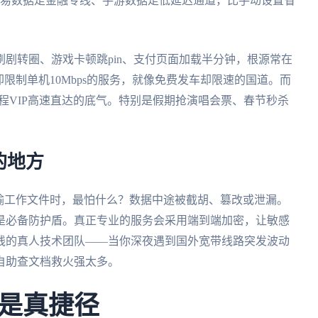
交易数据走金融专线、手游数据走低延迟通道，比手动设置省
剧转圈、游戏卡顿跳pin、支付页面加载半分钟，根源常在
限制单机10Mbps的服务，就像免费发车却限速的国道。而
是全程VIP高速直达的底气。特别是假期抢演唱会票、春节秒杀
的地方
输工作文件时，最怕什么？数据中途被截胡、篡改或泄漏。
是必备防护盾。真正专业的服务会采用端到端加密，让敏感
在线的真人技术团队——当你深夜遇到国外宽带线路突发波动
自助查文档救火强太多。
是真捷径