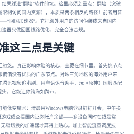
，结果踩进“翻墙”软件的坑。这里必须划重点：翻墙（突破
域限制访问国内资源），本质是两条相反的路径！前者用普
—“回国加速器”。它把海外用户的访问伪装成来自国内
加速器只做回国线路优化，完全合法合规。
准这三点是关键
汇忽悠。真正影响体验的核心，全藏在细节里。首先挑节点
却偏偏没有优质的广东节点。对珠三角地区的海外用户来
在腾讯视频追港剧、用粤语语音助手、玩《原神》国服匹配
噱头，它能让你跨海如跨市。
能像变魔术：清晨用Windows电脑登录钉钉开会，中午换
国服游戏或查看国内证券账户余额——多设备同时在线是常
iOS）无缝切换的加速器才算得上贴心。加上智能流量调度技