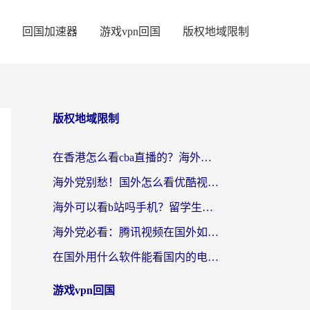
回国加速器
游戏vpn回国
版权地域限制
版权地域限制
在香港怎么看cba直播的？海外党体育观赛终极指南：告别版权限制，畅享中文解说
海外党别愁！国外怎么看优酷视频？一招解决追剧、看直播难题
海外可以看b站吗手机？留学生亲测有效的回国加速指南
海外党必看：腾讯视频在国外如何解除地域限制？附优酷咪咕使用指南
在国外用什么软件能看国内的电视剧啊？留学生亲测有效的回国加速方案
游戏vpn回国