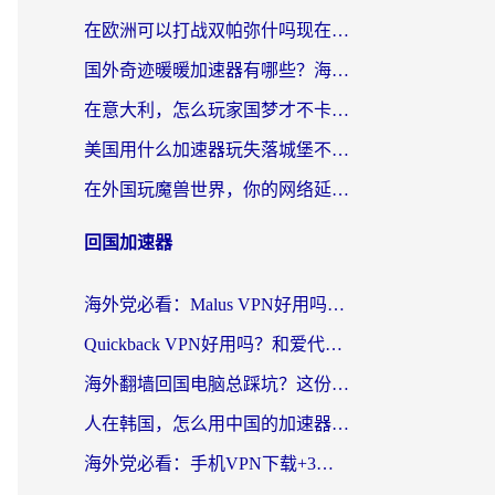
在欧洲可以打战双帕弥什吗现在？跨越延迟墙的实战指南
国外奇迹暖暖加速器有哪些？海外党国服游戏畅玩终极指南（附亲测推荐）
在意大利，怎么玩家国梦才不卡？这份终极加速指南请收好
美国用什么加速器玩失落城堡不卡？海外党亲测有效的国服游戏加速指南
在外国玩魔兽世界，你的网络延迟是最大的敌人
回国加速器
海外党必看：Malus VPN好用吗？和迅猛兔VPN对比哪个回国效果更好？附真实体验与避坑指南
Quickback VPN好用吗？和爱代理VPN对比哪个回国效果更好？
海外翻墙回国电脑总踩坑？这份实测指南帮你选对加速器（附ChickCNinitapMalus对比）
人在韩国，怎么用中国的加速器刷剧打游戏？这份真实体验指南给你答案
海外党必看：手机VPN下载+3步选对回国加速器，无缝刷国内资源不再愁