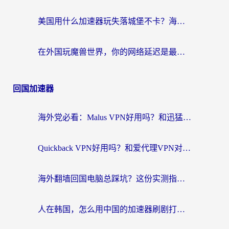
美国用什么加速器玩失落城堡不卡？海外党亲测有效的国服游戏加速指南
在外国玩魔兽世界，你的网络延迟是最大的敌人
回国加速器
海外党必看：Malus VPN好用吗？和迅猛兔VPN对比哪个回国效果更好？附真实体验与避坑指南
Quickback VPN好用吗？和爱代理VPN对比哪个回国效果更好？
海外翻墙回国电脑总踩坑？这份实测指南帮你选对加速器（附ChickCNinitapMalus对比）
人在韩国，怎么用中国的加速器刷剧打游戏？这份真实体验指南给你答案