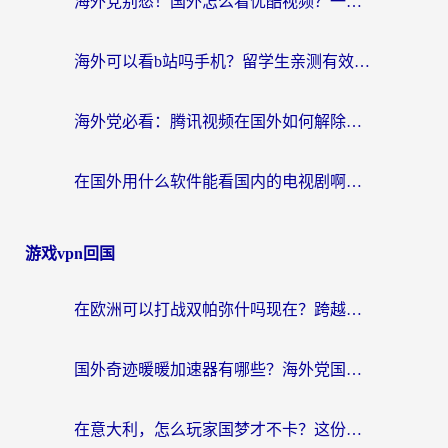
海外党别愁！国外怎么看优酷视频？一招解决追剧、看直播难题
海外可以看b站吗手机？留学生亲测有效的回国加速指南
海外党必看：腾讯视频在国外如何解除地域限制？附优酷咪咕使用指南
在国外用什么软件能看国内的电视剧啊？留学生亲测有效的回国加速方案
游戏vpn回国
在欧洲可以打战双帕弥什吗现在？跨越延迟墙的实战指南
国外奇迹暖暖加速器有哪些？海外党国服游戏畅玩终极指南（附亲测推荐）
在意大利，怎么玩家国梦才不卡？这份终极加速指南请收好