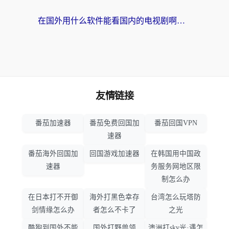
在国外用什么软件能看国内的电视剧啊？留学生亲测有效的回国加速方案
友情链接
番茄加速器
番茄免费回国加
番茄回国VPN
速器
番茄海外回国加
回国游戏加速器
在韩国用中国政
速器
务服务网地区限
制怎么办
在日本打不开御
海外打黑色幸存
台湾怎么玩塔防
剑情缘怎么办
者怎么不卡了
之光
酷狗到国外不能
国外打野兽领
澳洲打sky光·遇怎