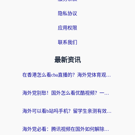
隐私协议
应用权限
联系我们
最新资讯
在香港怎么看cba直播的？海外党体育观赛终极指南：告别版权限制，畅享中文解说
海外党别愁！国外怎么看优酷视频？一招解决追剧、看直播难题
海外可以看b站吗手机？留学生亲测有效的回国加速指南
海外党必看：腾讯视频在国外如何解除地域限制？附优酷咪咕使用指南