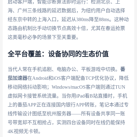
启动客户端，智能诊断算法即时运行：检测北京、上
海、广州三条线路的延迟数据后，为纽约用户自动选择
经东京中转的上海入口，延迟从380ms降至88ms。这种动
态路由机制比手动切换节点高效十倍，尤其在春运抢票
这类毫秒必争的场景下至关重要。
全平台覆盖：设备协同的生态价值
当代人常在手机追剧、电脑办公、平板游戏中切换。
番
茄加速器
在Android和iOS客户端配备TCP优化协议，降低
移动网络抖动影响；Windows/macOS客户端则通过TUN
虚拟网卡接管系统流量。当你用iPad看B站直播时，手机
上的番茄APP正在连接国内银行APP转账，笔记本通过专
线传输设计图纸至杭州服务器——所有设备共享同一账
号带宽却不互相抢占，实测四台设备同时在线仍能保持
4K视频无卡顿。