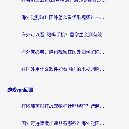
在香港怎么看cba直播的？海外党体育观赛终极指南：告别版权限制，畅享中文解说
海外党别愁！国外怎么看优酷视频？一招解决追剧、看直播难题
海外可以看b站吗手机？留学生亲测有效的回国加速指南
海外党必看：腾讯视频在国外如何解除地域限制？附优酷咪咕使用指南
在国外用什么软件能看国内的电视剧啊？留学生亲测有效的回国加速方案
游戏vpn回国
在欧洲可以打战双帕弥什吗现在？跨越延迟墙的实战指南
国外奇迹暖暖加速器有哪些？海外党国服游戏畅玩终极指南（附亲测推荐）