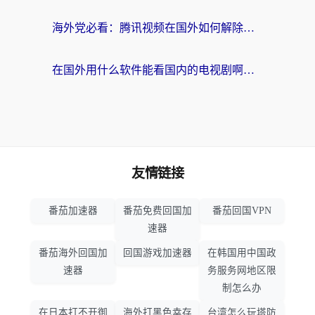
海外党必看：腾讯视频在国外如何解除地域限制？附优酷咪咕使用指南
在国外用什么软件能看国内的电视剧啊？留学生亲测有效的回国加速方案
友情链接
番茄加速器
番茄免费回国加
番茄回国VPN
速器
番茄海外回国加
回国游戏加速器
在韩国用中国政
速器
务服务网地区限
制怎么办
在日本打不开御
海外打黑色幸存
台湾怎么玩塔防