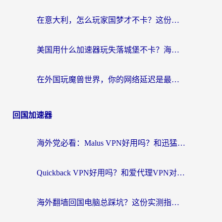
在意大利，怎么玩家国梦才不卡？这份终极加速指南请收好
美国用什么加速器玩失落城堡不卡？海外党亲测有效的国服游戏加速指南
在外国玩魔兽世界，你的网络延迟是最大的敌人
回国加速器
海外党必看：Malus VPN好用吗？和迅猛兔VPN对比哪个回国效果更好？附真实体验与避坑指南
Quickback VPN好用吗？和爱代理VPN对比哪个回国效果更好？
海外翻墙回国电脑总踩坑？这份实测指南帮你选对加速器（附ChickCNinitapMalus对比）