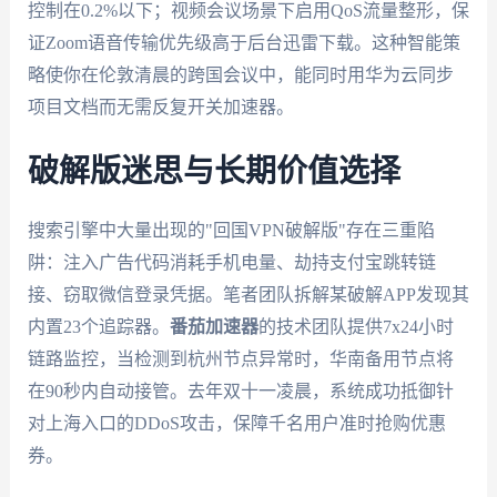
控制在0.2%以下；视频会议场景下启用QoS流量整形，保
证Zoom语音传输优先级高于后台迅雷下载。这种智能策
略使你在伦敦清晨的跨国会议中，能同时用华为云同步
项目文档而无需反复开关加速器。
破解版迷思与长期价值选择
搜索引擎中大量出现的"回国VPN破解版"存在三重陷
阱：注入广告代码消耗手机电量、劫持支付宝跳转链
接、窃取微信登录凭据。笔者团队拆解某破解APP发现其
内置23个追踪器。
番茄加速器
的技术团队提供7x24小时
链路监控，当检测到杭州节点异常时，华南备用节点将
在90秒内自动接管。去年双十一凌晨，系统成功抵御针
对上海入口的DDoS攻击，保障千名用户准时抢购优惠
券。