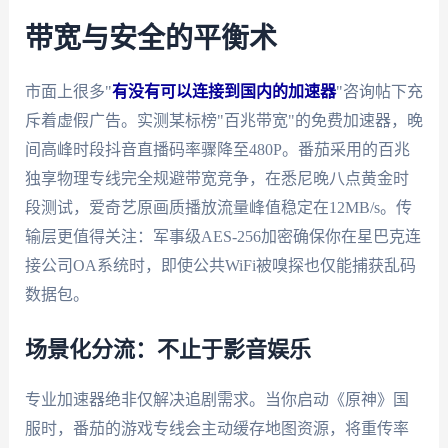
带宽与安全的平衡术
市面上很多"
有没有可以连接到国内的加速器
"咨询帖下充
斥着虚假广告。实测某标榜"百兆带宽"的免费加速器，晚
间高峰时段抖音直播码率骤降至480P。番茄采用的百兆
独享物理专线完全规避带宽竞争，在悉尼晚八点黄金时
段测试，爱奇艺原画质播放流量峰值稳定在12MB/s。传
输层更值得关注：军事级AES-256加密确保你在星巴克连
接公司OA系统时，即使公共WiFi被嗅探也仅能捕获乱码
数据包。
场景化分流：不止于影音娱乐
专业加速器绝非仅解决追剧需求。当你启动《原神》国
服时，番茄的游戏专线会主动缓存地图资源，将重传率